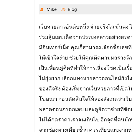
Mike
Blog
เว็บหวยลาวอันดับหนึ่ง จ่ายจริงไว มั่นคง 
ร่วมลุ้นเลขเด็ดจากประเทศลาวอย่างสะด
มีอินเทอร์เน็ต คุณก็สามารถเลือกซื้อเลข
ให้เข้าใจง่าย ช่วยให้คุณติดตามผลรางวั
เป็นเพื่อนคู่คิดที่ทำให้การเสี่ยงโชคเป็
ไม่ยุ่งยาก เลือกแทงหวยลาวออนไลน์ยังไ
ของดีจริง ต้องเริ่มจากเว็บหวยลาวที่เปิด
โฆษณา ก่อนตัดสินใจให้ลองสังเกตว่าเว็บน
พลาดตอนกรอกเลข และดูอัตราจ่ายที่ชัดเจ
ไม่ได้กดราคาเราจนเกินไป อีกจุดที่คนม
จากช่องทางเดียวซ้ำๆ ควรเทียบเลขจากหลาย