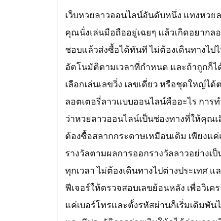
เว็บหวยลาวออนไลน์อันดับหนึ่ง แทงหวยล
คุณนั่งเล่นมือถืออยู่เฉยๆ แล้วเกิดอยากลอ
ชอบแล้วส่งซื้อได้ทันที ไม่ต้องเดินทาง
อัตโนมัติตามเวลาที่กำหนด และถ้าถูกก็ไ
เลือกเล่นเลขวิ่ง เลขเดี่ยว หรือชุดใหญ่ได้ต
ลอตเตอรี่ลาวแบบออนไลน์คืออะไร การทำค
ว่าหวยลาวออนไลน์เป็นช่องทางที่ให้คุณเลื
ต้องซื้อสลากกระดาษเหมือนเดิม เพียงแค่
รางวัลตามผลการออกรางวัลลาวอย่างเป็นท
ทุกเวลา ไม่ต้องเดินทางไปต่างประเทศ และ
ฟีเจอร์ให้ตรวจสอบเลขย้อนหลัง เพื่อวิ
แค่เบอร์โทรและตั้งรหัสผ่านก็เริ่มเดิมพ