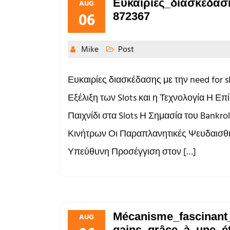
Ευκαιρίες_διασκέδασ
AUG
872367
06
Mike
Post
Ευκαιρίες διασκέδασης με την need for s
Εξέλιξη των Slots και η Τεχνολογία Η Επ
Παιχνίδι στα Slots Η Σημασία του Bankr
Κινήτρων Οι Παραπλανητικές Ψευδαισθήσ
Υπεύθυνη Προσέγγιση στον […]
Mécanisme_fascinant
AUG
gains_grâce_à_une_é