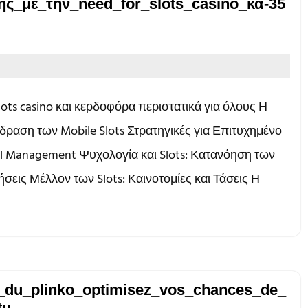
ης_με_την_need_for_slots_casino_κα-35
lots casino και κερδοφόρα περιστατικά για όλους Η
ίδραση των Mobile Slots Στρατηγικές για Επιτυχημένο
oll Management Ψυχολογία και Slots: Κατανόηση των
εις Μέλλον των Slots: Καινοτομίες και Τάσεις Η
_du_plinko_optimisez_vos_chances_de_
tu