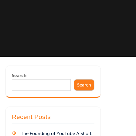
Search
Search
Recent Posts
The Founding of YouTube A Short