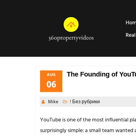
Skip
to
content
Ho
Real
The Founding of YouT
AUG
06
Mike
! Без рубрики
YouTube is one of the most influential pla
surprisingly simple: a small team wanted a